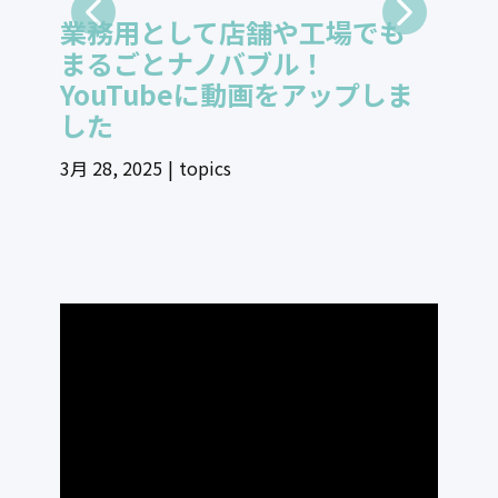
業務用として店舗や工場でも
ご
まるごとナノバブル！
イフ
YouTubeに動画をアップしま
ッ
した
3月 28
3月 28, 2025
topics
TOPICS